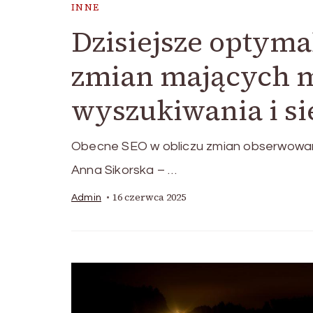
INNE
Dzisiejsze optymal
zmian mających m
wyszukiwania i s
Obecne SEO w obliczu zmian obserwowan
Anna Sikorska – …
16 czerwca 2025
Admin