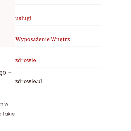
usługi
Wyposażenie Wnętrz
zdrowie
go –
zdrowie.pl
m w
a takie