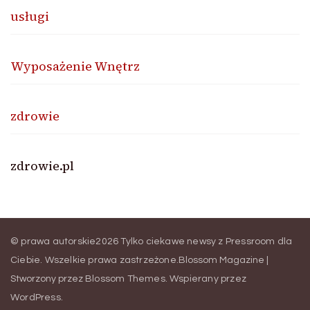
usługi
Wyposażenie Wnętrz
zdrowie
zdrowie.pl
© prawa autorskie2026
Tylko ciekawe newsy z Pressroom dla
Ciebie
. Wszelkie prawa zastrzeżone.
Blossom Magazine |
Stworzony przez
Blossom Themes
.
Wspierany przez
WordPress
.