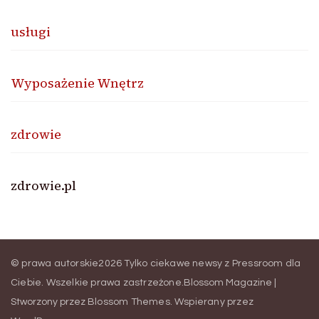
usługi
Wyposażenie Wnętrz
zdrowie
zdrowie.pl
© prawa autorskie2026
Tylko ciekawe newsy z Pressroom dla
Ciebie
. Wszelkie prawa zastrzeżone.
Blossom Magazine |
Stworzony przez
Blossom Themes
.
Wspierany przez