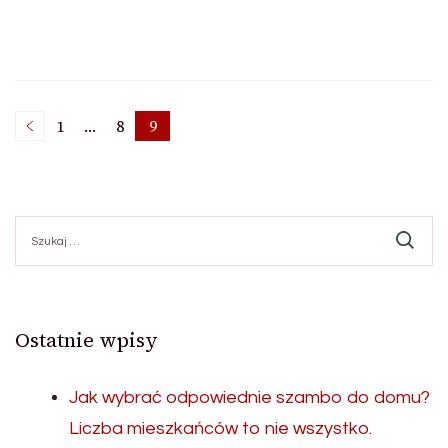
Stronicowanie
1
…
8
9
Strona
Strona
Strona
wpisów
Szukaj:
Ostatnie wpisy
Jak wybrać odpowiednie szambo do domu?
Liczba mieszkańców to nie wszystko.